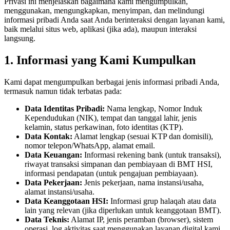
Privasi ini menjelaskan bagaimana kami mengumpulkan,
menggunakan, mengungkapkan, menyimpan, dan melindungi
informasi pribadi Anda saat Anda berinteraksi dengan layanan kami,
baik melalui situs web, aplikasi (jika ada), maupun interaksi
langsung.
1. Informasi yang Kami Kumpulkan
Kami dapat mengumpulkan berbagai jenis informasi pribadi Anda,
termasuk namun tidak terbatas pada:
Data Identitas Pribadi:
Nama lengkap, Nomor Induk
Kependudukan (NIK), tempat dan tanggal lahir, jenis
kelamin, status perkawinan, foto identitas (KTP).
Data Kontak:
Alamat lengkap (sesuai KTP dan domisili),
nomor telepon/WhatsApp, alamat email.
Data Keuangan:
Informasi rekening bank (untuk transaksi),
riwayat transaksi simpanan dan pembiayaan di BMT HSI,
informasi pendapatan (untuk pengajuan pembiayaan).
Data Pekerjaan:
Jenis pekerjaan, nama instansi/usaha,
alamat instansi/usaha.
Data Keanggotaan HSI:
Informasi grup halaqah atau data
lain yang relevan (jika diperlukan untuk keanggotaan BMT).
Data Teknis:
Alamat IP, jenis peramban (browser), sistem
operasi, log aktivitas saat menggunakan layanan digital kami