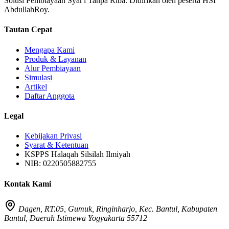
Solusi Pembiayaan Syar'i Tanpa Riba. Didirikan oleh peserta HSI
AbdullahRoy.
Tautan Cepat
Mengapa Kami
Produk & Layanan
Alur Pembiayaan
Simulasi
Artikel
Daftar Anggota
Legal
Kebijakan Privasi
Syarat & Ketentuan
KSPPS Halaqah Silsilah Ilmiyah
NIB: 0220505882755
Kontak Kami
Dagen, RT.05, Gumuk, Ringinharjo, Kec. Bantul, Kabupaten
Bantul, Daerah Istimewa Yogyakarta 55712