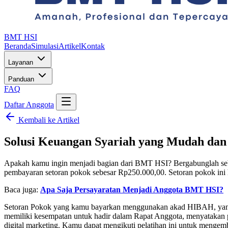
BMT HSI
Beranda
Simulasi
Artikel
Kontak
Layanan
Panduan
FAQ
Daftar Anggota
Kembali ke Artikel
Solusi Keuangan Syariah yang Mudah da
Apakah kamu ingin menjadi bagian dari BMT HSI? Bergabunglah seba
pembayaran setoran pokok sebesar Rp250.000,00. Setoran pokok ini h
Baca juga:
Apa Saja Persayaratan Menjadi Anggota BMT HSI?
Setoran Pokok yang kamu bayarkan menggunakan akad HIBAH, yang
memiliki kesempatan untuk hadir dalam Rapat Anggota, menyatakan 
digital marketing. Kamu dapat mengikuti pelatihan ini untuk menge