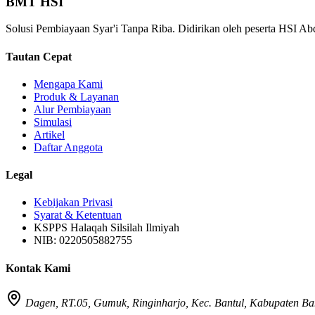
BMT HSI
Solusi Pembiayaan Syar'i Tanpa Riba. Didirikan oleh peserta HSI Ab
Tautan Cepat
Mengapa Kami
Produk & Layanan
Alur Pembiayaan
Simulasi
Artikel
Daftar Anggota
Legal
Kebijakan Privasi
Syarat & Ketentuan
KSPPS Halaqah Silsilah Ilmiyah
NIB: 0220505882755
Kontak Kami
Dagen, RT.05, Gumuk, Ringinharjo, Kec. Bantul, Kabupaten Ba